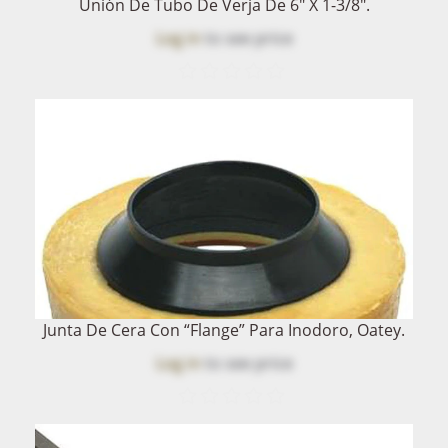
Unión De Tubo De Verja De 6" X 1-3/8".
Log in
to see price
Junta De Cera Con “Flange” Para Inodoro, Oatey.
Log in
to see price