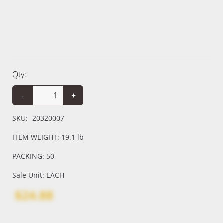
Qty:
-
+
SKU:
20320007
ITEM WEIGHT: 19.1 lb
PACKING: 50
Sale Unit: EACH
$24.88