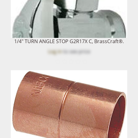
1/4" TURN ANGLE STOP G2R17X C, BrassCraft®.
Log in
to see price