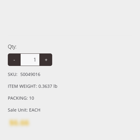
Qty:
-
+
SKU:
50049016
ITEM WEIGHT: 0.3637 lb
PACKING: 10
Sale Unit: EACH
$6.66