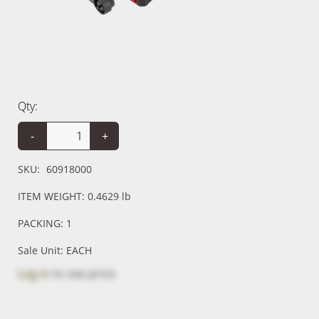
Qty:
-
+
SKU:
60918000
ITEM WEIGHT: 0.4629 lb
PACKING: 1
Sale Unit: EACH
Log in
to see price